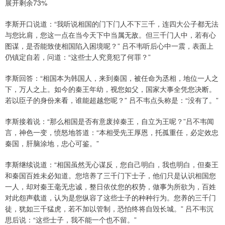
展开剩余73%
李斯开口说道：“我听说相国的门下门人不下三千，连四大公子都无法
与您比肩，您这一点在当今天下中当属无敌。但三千门人中，若有心
图谋，是否能致使相国陷入困境呢？” 吕不韦听后心中一震，表面上
仍镇定自若，问道：“这些士人究竟犯了何罪？”
李斯回答：“相国本为韩国人，来到秦国，被任命为丞相，地位一人之
下，万人之上。如今的秦王年幼，视您如父，国家大事全凭您决断。
若以臣子的身份来看，谁能超越您呢？” 吕不韦点头称是：“没有了。”
李斯接着说：“那么相国是否有意废掉秦王，自立为王呢？”吕不韦闻
言，神色一变，愤怒地答道：“本相受先王厚恩，托孤重任，必定效忠
秦国，肝脑涂地，忠心可鉴。”
李斯继续说道：“相国虽然无心谋反，您自己明白，我也明白，但秦王
和秦国百姓未必知道。您培养了三千门下士子，他们只是认识相国您
一人，却对秦王毫无忠诚，整日依仗您的权势，做事为所欲为，百姓
对此怨声载道，认为是您纵容了这些士子的种种行为。您养的三千门
徒，犹如三千猛虎，若不加以管制，恐怕终将自毁长城。” 吕不韦沉
思后说：“这些士子，我不能一个也不留。”