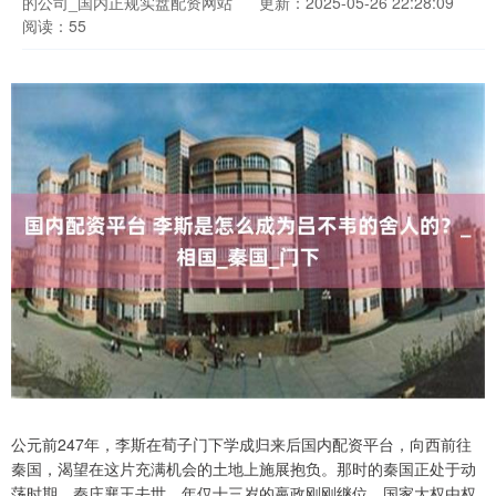
的公司_国内正规实盘配资网站
更新：2025-05-26 22:28:09
阅读：55
公元前247年，李斯在荀子门下学成归来后国内配资平台，向西前往
秦国，渴望在这片充满机会的土地上施展抱负。那时的秦国正处于动
荡时期，秦庄襄王去世，年仅十三岁的嬴政刚刚继位，国家大权由权