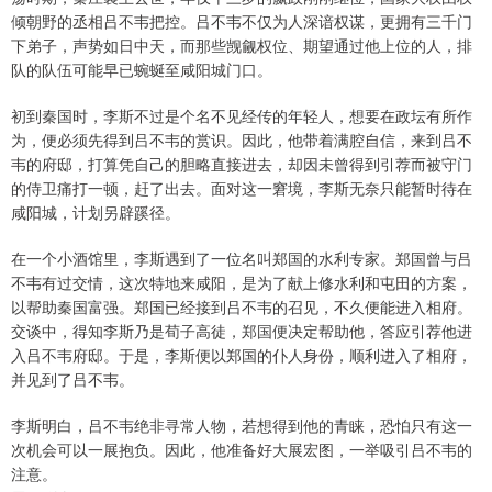
倾朝野的丞相吕不韦把控。吕不韦不仅为人深谙权谋，更拥有三千门
下弟子，声势如日中天，而那些觊觎权位、期望通过他上位的人，排
队的队伍可能早已蜿蜒至咸阳城门口。
初到秦国时，李斯不过是个名不见经传的年轻人，想要在政坛有所作
为，便必须先得到吕不韦的赏识。因此，他带着满腔自信，来到吕不
韦的府邸，打算凭自己的胆略直接进去，却因未曾得到引荐而被守门
的侍卫痛打一顿，赶了出去。面对这一窘境，李斯无奈只能暂时待在
咸阳城，计划另辟蹊径。
在一个小酒馆里，李斯遇到了一位名叫郑国的水利专家。郑国曾与吕
不韦有过交情，这次特地来咸阳，是为了献上修水利和屯田的方案，
以帮助秦国富强。郑国已经接到吕不韦的召见，不久便能进入相府。
交谈中，得知李斯乃是荀子高徒，郑国便决定帮助他，答应引荐他进
入吕不韦府邸。于是，李斯便以郑国的仆人身份，顺利进入了相府，
并见到了吕不韦。
李斯明白，吕不韦绝非寻常人物，若想得到他的青睐，恐怕只有这一
次机会可以一展抱负。因此，他准备好大展宏图，一举吸引吕不韦的
注意。