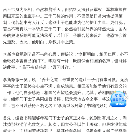
吕不韦身为丞相，虽然权势滔天，但始终无法触及军权，军权掌握在
秦国宗室的重臣手中。三千门徒的作用，不仅仅是日常为他提供策
划，倘若朝中有人谋反，这些士子也能成为他的护卫力量。更何况，
若吕不韦真敢一举斩杀三千门下，必然会引发外界的轩然大波，国内
外的舆论反响可能无法承受，若门下士子联合起来反击，他恐怕会首
先遭殃。因此，他明白，杀戮并非上策。
李斯也察觉到了吕不韦的心思，便提议：“李斯明白，相国仁厚，必不
会轻易杀害自己的门下。李斯有一计，既能保全相国的名声，也能解
决此事。” 吕不韦疑惑道：“愿闻其详。”
李斯微微一笑，说：“养士之道，最重要的是让士子们有事可做。无所
事事的士子最终会心生不满，造成隐患。相国若能给予他们有意义的
工作，他们自会感激，相国的声望也会提升。尤其，若相国能趁此机
会，组织门下士子共同编纂书籍，记录天地古今之事，将这些智慧传
世，岂不可以获得不朽之名？”李斯继续列举了书籍的好处：
首先，编纂书籍能够考察门下士子的真正才学，甄别出有用之才，淘
汰掉那些滥竽充数之人。其次，四大公子以养士著称，但最终没能成
就大业，而相国若成功著书，将其传至各国，必定会树立起广受尊崇