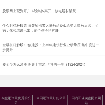
股票网上配资开户 A股集体高开，核电题材活跃
什么叫杠杆股票 育婴师携带大量药品疑似给婴儿喂药后续，宝
妈：化验结果已出，两个孩子均有肝...
金融杠杆炒股 中信建投：上半年建筑行业业绩承压 集中度进一
步提升
资金少怎么炒股 图集丨吉米·卡特的一生（1924-2024）
实盘配资最优秀的公
全国配资最好的公司
国内正规实盘配资网
司
站