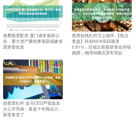
免费股票配资 厦门港务最新公
股票短线杠杆怎么操作 【焦点
告：重大资产重组事项获福建省
复盘】科创50冲高回落涨
国资委批复
0.81%，近端次新股获资金持续
抱团，物理AI概念异军突起
炒股票杠杆 盒马CEO严筱磊首
次公开亮相：复盘十年商品力，
新零售变了