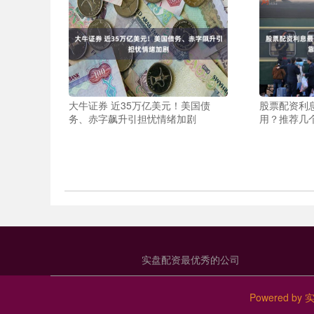
大牛证券 近35万亿美元！美国债
股票配资利
务、赤字飙升引担忧情绪加剧
用？推荐几
实盘配资最优秀的公司
Powered by