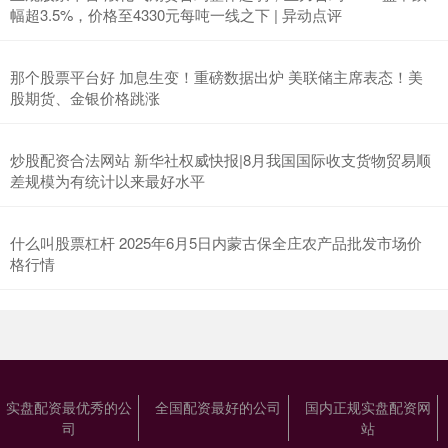
幅超3.5%，价格至4330元每吨一线之下 | 异动点评
那个股票平台好 加息生变！重磅数据出炉 美联储主席表态！美
股期货、金银价格跳涨
炒股配资合法网站 新华社权威快报|8月我国国际收支货物贸易顺
差规模为有统计以来最好水平
什么叫股票杠杆 2025年6月5日内蒙古保全庄农产品批发市场价
格行情
实盘配资最优秀的公
全国配资最好的公司
国内正规实盘配资网
司
站