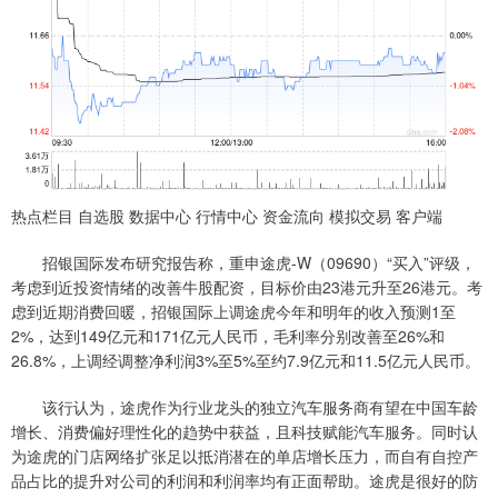
热点栏目 自选股 数据中心 行情中心 资金流向 模拟交易 客户端
招银国际发布研究报告称，重申途虎-W（09690）“买入”评级，
考虑到近投资情绪的改善牛股配资，目标价由23港元升至26港元。考
虑到近期消费回暖，招银国际上调途虎今年和明年的收入预测1至
2%，达到149亿元和171亿元人民币，毛利率分别改善至26%和
26.8%，上调经调整净利润3%至5%至约7.9亿元和11.5亿元人民币。
该行认为，途虎作为行业龙头的独立汽车服务商有望在中国车龄
增长、消费偏好理性化的趋势中获益，且科技赋能汽车服务。同时认
为途虎的门店网络扩张足以抵消潜在的单店增长压力，而自有自控产
品占比的提升对公司的利润和利润率均有正面帮助。途虎是很好的防