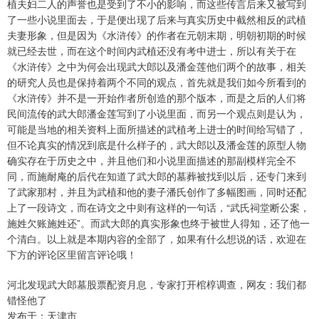
植夫妇二人的声誉也是受到了不小的影响，而这些传言后来又被写到
了一些小说里面去，于是便出现了后来与真实历史中截然相反的武植
夫妻形象，但是因为《水浒传》的作者在元朝末期，明朝初期的时候
就已经去世，而在这个时间内武植还没有考中进士，所以有关于在
《水浒传》之中为何会出现武大郎以及潘金莲他们两个的故事，相关
的研究人员也是保持着两个不同的观点，首先就是我们如今所看到的
《水浒传》并不是一开始作者所创造的那个版本，而是之后的人们将
民间流传的武大郎潘金莲写到了小说里面，而另一个观点则是认为，
可能是当地的相关资料上面所描述的武植考上进士的时间给写错了，
但不论真实的情况到底是什么样子的，武大郎以及潘金莲的原型人物
确实存在于历史之中，并且他们和小说里面描述的那副模样完全不
同，而施耐庵的后代在知道了武大郎的墓葬被找到以后，还专门来到
了武家那村，并且为武植和他的妻子潘氏创作了多幅图画，同时还配
上了一段诗文，而在诗文之中则有这样的一句话，“武氏祠堂断公案，
施姓欠账施姓还”。而武大郎的真实形象也终于被世人得知，还了他一
个清白。以上就是本期内容的全部了，如果有什么想说的话，欢迎在
下方的评论区里留言评论哦！
河北发现武大郎墓股票配资月息，专家打开棺椁调查，网友：我们都
错怪他了
发布于：天津市