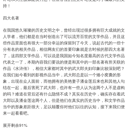
持！
四大名著
在我国悠久璀璨的历史文明之中，曾经出现过很多拥有巨大成就的文
人学者，他们都是在当时创造出了可以流芳百世的文学作品，并且这
些作品里面也有很大一部分幸运的保留到了今天，说起古代的一些十
分有名的相关作品，相信网友们的首要印象就是古时候的那四大名著
了，这四部文学作品，可以说是我国如今知名度最高的古代文学作品
代表之一了，本期内容我们要说的便是和其中的一部名著有所关联的
作品《水浒传》，相信大家都对其中的武大郎夫妇印象比较深刻吧？
在我们如今看到的影视作品当中，武大郎总是以一个矮小窝囊的形
象，出现在众人面前，而他拥有的美艳妻子潘金莲后来也和其他人勾
结在一起，最后害死了武大郎，也许有一些人认为这两个人不是虚构
的吗？难道在背后还有什么隐情不成？其实在历史中，确实存在着武
大郎以及潘金莲这两个人，但是他们在真实的历史当中，和文学作品
当中的形象差距很大，足以颠覆你对他们以往的认知，接下来我们便
来一起看看吧。
展开剩余91%