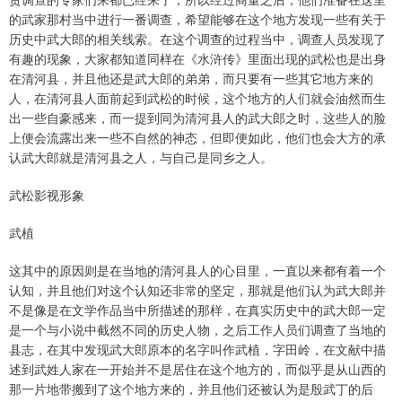
的武家那村当中进行一番调查，希望能够在这个地方发现一些有关于
历史中武大郎的相关线索。在这个调查的过程当中，调查人员发现了
有趣的现象，大家都知道同样在《水浒传》里面出现的武松也是出身
在清河县，并且他还是武大郎的弟弟，而只要有一些其它地方来的
人，在清河县人面前起到武松的时候，这个地方的人们就会油然而生
出一些自豪感来，而一提到同为清河县人的武大郎之时，这些人的脸
上便会流露出来一些不自然的神态，但即便如此，他们也会大方的承
认武大郎就是清河县之人，与自己是同乡之人。
武松影视形象
武植
这其中的原因则是在当地的清河县人的心目里，一直以来都有着一个
认知，并且他们对这个认知还非常的坚定，那就是他们认为武大郎并
不是像是在文学作品当中所描述的那样，在真实历史中的武大郎一定
是一个与小说中截然不同的历史人物，之后工作人员们调查了当地的
县志，在其中发现武大郎原本的名字叫作武植，字田岭，在文献中描
述到武姓人家在一开始并不是居住在这个地方的，而似乎是从山西的
那一片地带搬到了这个地方来的，并且他们还被认为是殷武丁的后