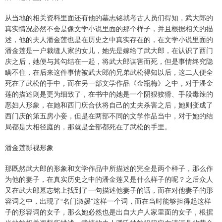
从当地的相关资料里面还有他的墓志铭就考古人员们得知，武大郎的
真实情况必然不会是像文学小说里面的那个样子，并且根据相关的描
述，他的夫人潘金莲也是在历史之中真实存在的，在文学小说里面的
潘金莲是一户裁缝人家的女儿，她先是嫁给了武大郎，在认识了西门
庆之后，她便与其勾结在一起，将武大郎谋害而死，但是事情终究隐
瞒不住，在后来这件事情被武大郎的兄弟武松得知以后，这二人便全
死在了武松的手中，而在另一部文学作品《金瓶梅》之中，对于潘金
莲的描述则是更为细致了，在书中的她是一个阴狠狡猾、手段毒辣的
恶妇人形象，在她和西门庆合伙将自己的丈夫杀害之后，她则变成了
西门庆的第五房小妾，但是在两部不同的文学作品当中，对于她的结
局都是大相径庭的，那就是全部都死在了武松的手里。
潘金莲影视形象
那既然武大郎的形象和文学作品中所描述的完全是两个样子，那么作
为他的妻子，在真实历史之中的潘金莲又是什么样子的呢？之后众人
又在武大郎墓志铭上找到了一句描述他妻子的话，而在对他妻子的形
容词之中，出现了“名门淑媛”这样一个词，而在当时能够担得起这样
子的形容词的女子，那么她必然也是出自大户人家里面的女子，根据