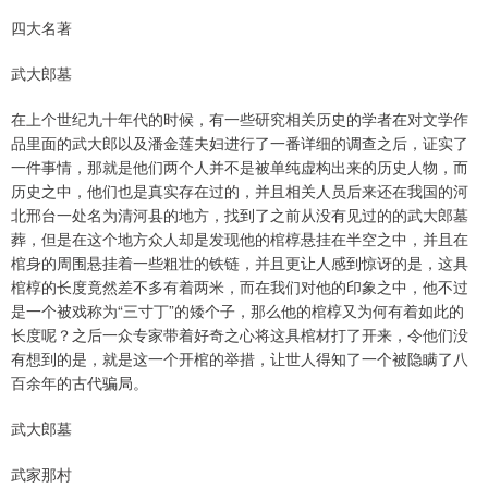
四大名著
武大郎墓
在上个世纪九十年代的时候，有一些研究相关历史的学者在对文学作
品里面的武大郎以及潘金莲夫妇进行了一番详细的调查之后，证实了
一件事情，那就是他们两个人并不是被单纯虚构出来的历史人物，而
历史之中，他们也是真实存在过的，并且相关人员后来还在我国的河
北邢台一处名为清河县的地方，找到了之前从没有见过的的武大郎墓
葬，但是在这个地方众人却是发现他的棺椁悬挂在半空之中，并且在
棺身的周围悬挂着一些粗壮的铁链，并且更让人感到惊讶的是，这具
棺椁的长度竟然差不多有着两米，而在我们对他的印象之中，他不过
是一个被戏称为“三寸丁”的矮个子，那么他的棺椁又为何有着如此的
长度呢？之后一众专家带着好奇之心将这具棺材打了开来，令他们没
有想到的是，就是这一个开棺的举措，让世人得知了一个被隐瞒了八
百余年的古代骗局。
武大郎墓
武家那村