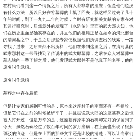
在村民们看到这一个情况之后，所有人都非常的沮丧，但是他们也没
有什么办法，所以只好在将墓葬的土填了回去，就这样又过去了几十
年的时间，到了一九九二年的时候，当时有研究相关文献的专家在对
其进行研究时，居然意外的发现了《水浒传》里面的武大郎夫妇，他
们在历史里面是确实存在的，并且他们的祖籍正是在如今的河北邢台
的清河县之中，于是之后那些专家便根据他们所调查出的线索，一路
寻找了过来，之后果然不出所料，他们在来到这里之后，在清河县的
武家那村这一带寻找到了传说中的武大郎墓葬，之后在众人对墓葬中
墓志铭的一番了解之后，他们发现武大郎并不是他真正的名字，他的
原名叫作武植。
原名叫作武植
墓葬之中存在悬棺
但是让专家们感到可惜的是，原本来这座村子的南面还有一些祖坟，
但是它们在之前的时候被铲平了，并且据说武大郎的这座墓葬之后也
被人打开过，但是万幸的是，这座墓葬原本的石碑却完好的保留到了
今天，虽然石碑经过了数百年时间的岁月磨砺，在上面也出现了很多
斑驳的痕迹，但是在上面的那些文字还是比较的清楚，可以让专家们