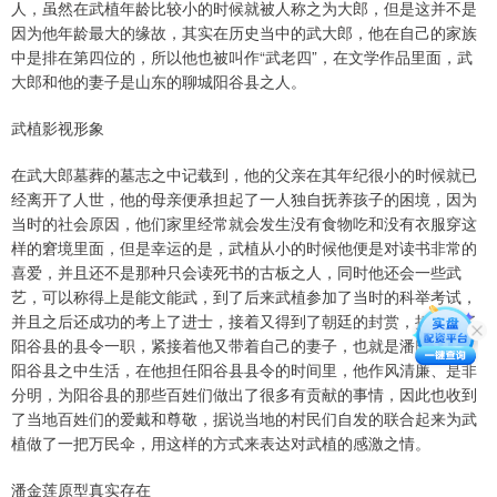
人，虽然在武植年龄比较小的时候就被人称之为大郎，但是这并不是
因为他年龄最大的缘故，其实在历史当中的武大郎，他在自己的家族
中是排在第四位的，所以他也被叫作“武老四”，在文学作品里面，武
大郎和他的妻子是山东的聊城阳谷县之人。
武植影视形象
在武大郎墓葬的墓志之中记载到，他的父亲在其年纪很小的时候就已
经离开了人世，他的母亲便承担起了一人独自抚养孩子的困境，因为
当时的社会原因，他们家里经常就会发生没有食物吃和没有衣服穿这
样的窘境里面，但是幸运的是，武植从小的时候他便是对读书非常的
喜爱，并且还不是那种只会读死书的古板之人，同时他还会一些武
艺，可以称得上是能文能武，到了后来武植参加了当时的科举考试，
并且之后还成功的考上了进士，接着又得到了朝廷的封赏，担任起了
阳谷县的县令一职，紧接着他又带着自己的妻子，也就是潘氏来到了
阳谷县之中生活，在他担任阳谷县县令的时间里，他作风清廉、是非
分明，为阳谷县的那些百姓们做出了很多有贡献的事情，因此也收到
了当地百姓们的爱戴和尊敬，据说当地的村民们自发的联合起来为武
植做了一把万民伞，用这样的方式来表达对武植的感激之情。
潘金莲原型真实存在