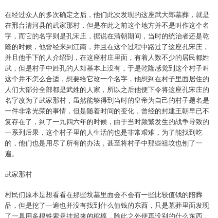
在经过众人的多次确定之后，他们此次发现的这座武大郎墓葬，就是
在邢台清河县的武家那村，但是在此之前这个地方并不是叫作这个名
字，而它的名字则是孔宋庄，据说在清朝期间，当时的统治者还是乾
隆的时候，他曾经来到江南，并且在这个过程中路过了这座孔宋庄，
并且他手下的人介绍到，在这座村庄里面，有着人数不少的居民都姓
武，但是村子中姓孔的人却基本上没有，于是乾隆感觉到这个村子叫
这个并不怎么合适，想要给它改一个名字，他想到在村子里面居住的
人们大部分全部都是武姓的人家，所以之后他便下令将这座孔宋庄的
名字改为了武家那村，虽然能够得到当时的皇帝为自己的村子题名是
一件非常光荣的事情，但是随着时间的变化，曾经的封建王朝早已不
复存在了，到了一九四六年的时候，由于当时频繁发生的战争导致的
一系列后果，这个村子里的人生活的也是非常艰难，为了能找到吃
的，他们也是用尽了所有的办法，甚至将村子中那些祖坟也刨了一
遍。
武家那村
村民们原本是想看看在那些坟墓里面会不会有一些比较值钱的陪葬
品，但是挖了一遍也并没有找到什么值钱的东西，只是墓葬里面发现
了一具用多根铁索悬挂起来的棺椁，除此之外便再没别的什么东西，