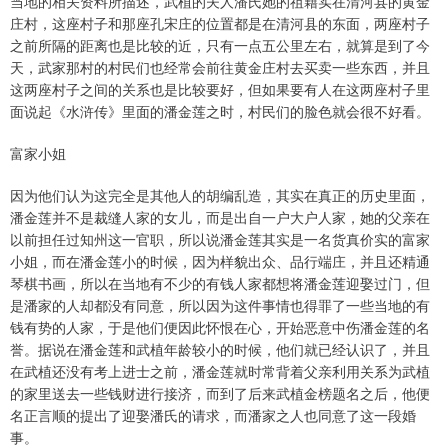
当地的相关资料所描述，武植的夫人潘氏她的祖籍实在清河县的黄金
庄村，这座村子和那座孔宋庄的位置都是在清河县的东面，两座村子
之前所隔的距离也是比较的近，只有一点五公里左右，就算是到了今
天，武家那村的村民们也经常会前往黄金庄村去买卖一些东西，并且
这两座村子之间的关系也是比较要好，但如果要有人在这两座村子里
面说起《水浒传》里面的潘金莲之时，村民们的脸色就会很不好看。
富家小姐
因为他们认为这完全是其他人的胡编乱造，其实在真正的历史里面，
潘金莲并不是裁缝人家的女儿，而是出自一户大户人家，她的父亲在
以前担任过知州这一官职，所以说潘金莲其实是一名货真价实的富家
小姐，而在潘金莲小的时候，因为样貌出众、品行端庄，并且还精通
琴棋书画，所以在当地有不少的有钱人家都想将潘金莲迎娶过门，但
是潘家的人却都没有同意，所以因为这件事情也得罪了一些当地的有
钱有势的人家，于是他们便因此怀恨在心，开始恶意中伤潘金莲的名
誉。据说在潘金莲和武植年龄较小的时候，他们就已经认识了，并且
在武植还没有考上进士之前，潘金莲就时常背着父亲利用关系为武植
的家里送去一些钱财进行接济，而到了后来武植金榜题名之后，他便
名正言顺的提出了迎娶潘氏的请求，而潘家之人也同意了这一段婚
事。