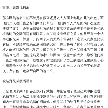
富家小姐影视形象
那么既然这名武植不管是在做官还是做人方面上都是如此的出色，而
他的夫人潘氏也是名门闺秀的典范，他们两个人又是因为什么原因，
变成了文学小说里面那等形象的呢？其实这背后的主要全是便是和武
植当时的交际问题有所联系，在武植没有做官之前，他曾经有一个结
拜过的兄弟，并且一开始两个人的关系非常要好，这个人的家里比较
有钱，所以经常帮助家庭困难的武植，也正是有了这个人的帮助，武
植才能够顺利的读书学习，最后考上了进士，而当武植成为了阳谷县
的县令之后，他的这名兄弟家中却因为一场意外的大火，导致他们家
一夜之间倾家荡产，就在这个时候他想到了自己的结拜兄弟武植，心
中想着他的这个兄弟如今已经做了县令，而自己之前又帮了他很多
次，所以他一定会帮自己的这个忙。
被结拜兄弟散播谣言
于是他便来到了阳谷县找到了武植，并且告知了他自己家中的遭遇，
武植在听到之后二话没说便邀请他住到了自己的家中，并且在这段时
间内一直都是非常热情的招待他，但是武植的结拜兄弟这次来投奔
他，是想要武植帮他在县衙之中安排个一官半职，或者是帮他重建房