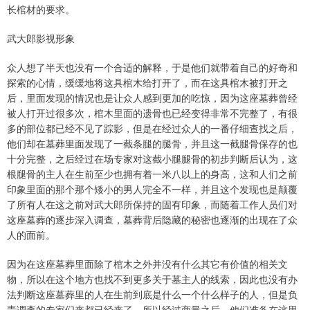
长棺材的要求。
武大郎影视形象
众人想了半天也没有一个合适的解释，于是他们就带着自己的好奇和
探索的心情，缓缓地将这具棺木给打开了，而在这具棺木被打开之
后，里面发现的情况也是让众人感到更加的吃惊，因为这座墓葬曾经
被人打开过很多次，棺木里面的遗骨也已经变得非常不完整了，有很
多的部位都已经不见了踪影，但是在经过众人的一番仔细查找之后，
他们却在墓葬里面发现了一截条腿的腿骨，并且这一截腿骨保存的也
十分完整，之后经过在场专家对这截小腿腿骨的初步判断后认为，这
根腿骨的主人在生前至少也拥有着一米八以上的身高，这和人们之前
印象里面的那个那个矮小的男人完全不一样，并且这个发现也是颠覆
了所有人在这之前对武大郎所保持的固有印象，而随着工作人员们对
这座墓葬的逐步深入调查，墓葬背后隐藏的秘密也逐渐的出现在了众
人的面前。
因为在这座墓葬里面除了棺木之外并没有什么其它有价值的相关文
物，所以在这个地方也找不到更多关于墓主人的线索，因此也没有办
法判断这座墓葬里的人在生前到底是什么一个什么样子的人，但是负
责调查的专家们来都已经来了，所以经过商量之后，他们准备在这里