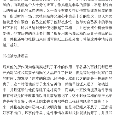
屋的，而武植这个人十分的正直，作风也是非常的清廉，不想通过自
己的关系让他的兄弟进来，又一直没有提及帮助他重新建造房屋的事
情，所以时间一场，武植的结拜兄弟心中也是十分的恼火，他认为武
植就是个白眼狼，自己之前帮了他那么多忙，他却对自己家中的事情
只字不提，所以从这时开始便记恨起了武植，并且想要找个机会来报
复他，他在回去的路上专门想了很多用来污蔑武植以及妻子潘氏的话
语，并且还将他杜撰出来的话写到纸上四处分发，希望这件事情传得
越广越好。
武植被散播谣言
后来他的所作所为也确实起到了不小的作用，阳谷县的百姓们都已经
开始对武植和其妻子潘氏的人品产生了怀疑，但是等到他回到家门口
的时候，却发现了原本的废墟已经消失，取而代之的则是一栋崭新的
房子，这个时候他的妻子出来告诉他，武植早就派人送了一笔钱过
来，并且还帮助他们修建了这栋房子，而当时一直没有提及这件事情
很有可能是忙于政事所以将此事给忘记了，这个时候武植的结拜兄弟
也是有恼又悔，他马上跑出去又将那些自己张贴的纸张全部撕了下
来，并且在路途中还向人们说明真相，但是却已经来不及了，正所谓
好事不出门，坏事传千里，这件事情在当时很快就被传开了，并且武