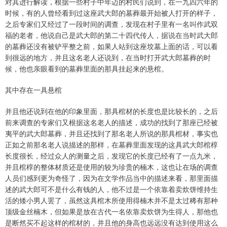
对其进行解读，根据一些村子中年迈的村民们说到，在一九四六年的
时候，有的人曾经看到过这座武大郎的墓葬最开始被人打开的样子，
之后专家们又经过了一段时间的调查，发现在村子里有一名叫作武双
福的老者，他说自己是武大郎的第二十四代传人，据说在当时武大郎
的墓葬还没有被铲平整之前，如果人站到这座坟墓上面的话，可以看
到很远的地方，并且这名老人还说到，在当时打开武大郎墓葬的时
候，他也亲眼看到的墓葬里面的那具挂起来的悬棺。
其中存在一具悬棺
并且他还说到在他的印象里面，那具棺材的长度也是比较长的，之后
前来调查的专家们又根据这名老人的描述，成功的找到了那座已经被
夷平的武大郎墓葬，并且还找到了那名老人所说的那具棺材，事实也
正如之前那名老人说描述的那样，在墓葬里面发现的这具武大郎棺椁
长度很长，经过众人的测量之后，发现它的长度已经有了一点九米，
并且棺椁的整体材质还是使用的较为珍贵的楠木，这也让在场的调查
人员们感到更为奇怪了，因为在文学作品当中的描述来看，那里面描
述的武大郎可不是什么有钱的人，他不过是一个依靠着卖炊饼维持生
活的矮小男人罢了，虽然这具棺木所使用得楠木并不是太过稀有那种
顶级金丝楠木，但如果是放在古代一名依靠卖炊饼为生得人，那他也
是断然买不起这样的棺材的，并且他的身高也远远没有达到使用这么