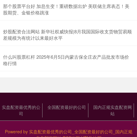
那个股票平台好 加息生变！重磅数据出炉 美联储主席表态！美
股期货、金银价格跳涨
炒股配资合法网站 新华社权威快报|8月我国国际收支货物贸易顺
差规模为有统计以来最好水平
什么叫股票杠杆 2025年6月5日内蒙古保全庄农产品批发市场价
格行情
实盘配资最优秀的公
全国配资最好的公司
国内正规实盘配资网
司
站
Powered by
实盘配资最优秀的公司_全国配资最好的公司_国内正规