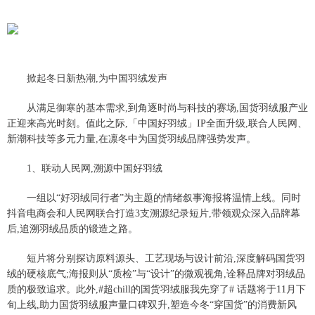
掀起冬日新热潮,为中国羽绒发声
从满足御寒的基本需求,到角逐时尚与科技的赛场,国货羽绒服产业
正迎来高光时刻。值此之际,「中国好羽绒」IP全面升级,联合人民网、
新潮科技等多元力量,在凛冬中为国货羽绒品牌强势发声。
1、联动人民网,溯源中国好羽绒
一组以“好羽绒同行者”为主题的情绪叙事海报将温情上线。同时
抖音电商会和人民网联合打造3支溯源纪录短片,带领观众深入品牌幕
后,追溯羽绒品质的锻造之路。
短片将分别探访原料源头、工艺现场与设计前沿,深度解码国货羽
绒的硬核底气;海报则从“质检”与“设计”的微观视角,诠释品牌对羽绒品
质的极致追求。此外,#超chill的国货羽绒服我先穿了# 话题将于11月下
旬上线,助力国货羽绒服声量口碑双升,塑造今冬“穿国货”的消费新风