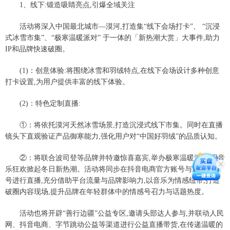
1、线下:锻造吸睛亮点,引爆全域关注
活动将深入中国最北城市—漠河,打造集“线下会场打卡”、 “沉浸
式冰雪市集”、“极寒温暖派对” 于一体的「新热潮大赏」大事件,助力
IP和品牌快速破圈。
(1)：创意体验:将围绕冰雪和羽绒特点,在线下会场设计多种创意
打卡设置,为用户提供丰富的线下体验。
(2)：特色定制直播:
①：将依托漠河天然冰雪场景,打造沉浸式线下市集。同时在直播
镜头下直观验证产品御寒能力,强化用户对“中国好羽绒”的品质认知。
②：将联合波司登等品牌并特邀惊喜嘉宾,举办极寒温暖派对,用音
乐狂欢掀起冬日新热潮。活动将同步在抖音电商官方账号与波司登账
号进行直播,充分借助平台流量与品牌影响力,以音乐为情感纽带,打造
破圈内容现场,提升品牌在年轻群体中的情感号召力与话题热度。
活动也将开辟“善行边疆”公益专区,邀请头部达人参与,并联动人民
网、抖音电商、字节跳动公益等渠道进行公益直播带货,在传递温暖的