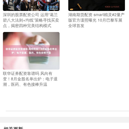
深圳的股票配资公司 运用“葛兰
湖南期货配资 smart精灵#2量产
碧八大法则+均线”策略寻找买卖
版官方谍照曝光 10月巴黎车展
点，揭密四种完美结构模式
全球首发
联华证券配资靠谱吗 风向有
变！8月金股名单出炉：电子退
潮，医药、有色接棒升温
相关更新