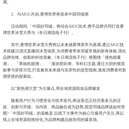
潮。
2、与AIGC共创,赛博世界将迎来中国羽绒潮
活动期间,「中国好羽绒」将结合AIGC技术,携手品牌共同打造赛
博世界冰雪大秀与《冬日潮流电子刊》。
其中,赛博世界冰雪大秀将以未来感赛博美学为基调,通过AIGC技
术搭建沉浸式直播间冰雪场景,为消费者带来突破常规的新奇体验,强化
品牌先锋、创新的科技形象;《冬日潮流电子刊》将围绕「撞色能量
潮」、「寒核机能潮」、「漫游星际潮」等科幻主题,通过大胆的视觉
叙事与穿搭示范,打造兼具未来感与实穿性的造型指南,激发消费者对新
潮穿搭的探索欲。
以“新热潮大赏”为引爆点,用全域资源助攻品牌爆发
随着用户行为习惯变化与技术迭代,商业形态正经历着多元的迁
徙、创新与升级。当内容、商品融合成为趋势,国货羽绒品牌该如何突
围?「中国好羽绒」的策略是:以线下大事件为核心引爆用户关注,再以
线上全域资源助推转化,为品牌构建品效协同的爆发场。