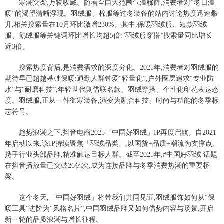
寒潮突袭,万物收藏。随着全国大范围气温骤降,消费者对“冬日温
暖”的渴望清晰浮现。羽绒服、棉服等过冬装备的站内讨论热度迅速攀
升,相关搜索量在10月环比激增230%。其中,保暖羽绒服、短款羽绒
服、鹅绒服等关键词环比增长均超5倍;“羽绒服穿搭”搜索量同比增长
近3倍。
搜索热度背后,是消费需求的深度分化。2025年,消费者对羽绒服的
期待早已超越基础保暖:通勤人群钟爱“轻量化”,户外圈层追求“专业防
水”与“耐磨科技”,年轻世代则借联名款、羽绒穿搭、个性化印花表达态
度。羽绒服,正从一件御寒装备,演变为融合科技、时尚与功能的冬季标
志符号。
趋势浪潮之下,抖音电商2025「中国好羽绒」IP再度启航。自2021
年启动以来,该IP持续聚焦「羽绒品类」,以国货+品质+潮流为支撑点,
携手行业头部品牌,精准触达目标人群。截至2025年,#中国好羽绒 话题
在抖音播放量已突破26亿次,成为连接品牌与冬季消费热潮的重要桥
梁。
这个冬天,「中国好羽绒」将带我们共同见证,羽绒服饰如何从“保
暖工具”进阶为“风格名片”,中国羽绒品牌又如何借势内容与场景,开启
新一轮的品质浪潮与增长征程。