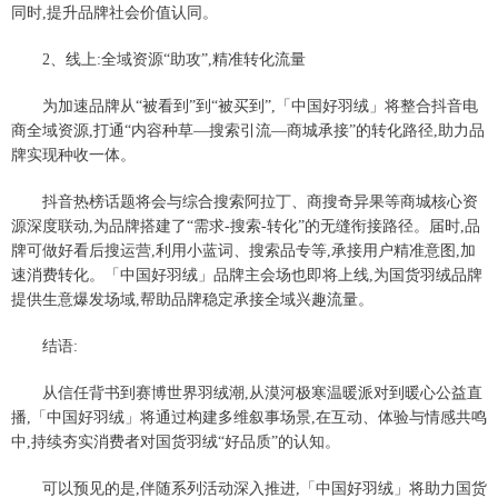
同时,提升品牌社会价值认同。
2、线上:全域资源“助攻”,精准转化流量
为加速品牌从“被看到”到“被买到”,「中国好羽绒」将整合抖音电
商全域资源,打通“内容种草—搜索引流—商城承接”的转化路径,助力品
牌实现种收一体。
抖音热榜话题将会与综合搜索阿拉丁、商搜奇异果等商城核心资
源深度联动,为品牌搭建了“需求-搜索-转化”的无缝衔接路径。届时,品
牌可做好看后搜运营,利用小蓝词、搜索品专等,承接用户精准意图,加
速消费转化。「中国好羽绒」品牌主会场也即将上线,为国货羽绒品牌
提供生意爆发场域,帮助品牌稳定承接全域兴趣流量。
结语:
从信任背书到赛博世界羽绒潮,从漠河极寒温暖派对到暖心公益直
播,「中国好羽绒」将通过构建多维叙事场景,在互动、体验与情感共鸣
中,持续夯实消费者对国货羽绒“好品质”的认知。
可以预见的是,伴随系列活动深入推进,「中国好羽绒」将助力国货