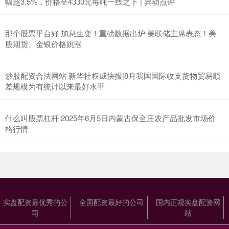
幅超3.5%，价格至4330元每吨一线之下 | 异动点评
那个股票平台好 加息生变！重磅数据出炉 美联储主席表态！美
股期货、金银价格跳涨
炒股配资合法网站 新华社权威快报|8月我国国际收支货物贸易顺
差规模为有统计以来最好水平
什么叫股票杠杆 2025年6月5日内蒙古保全庄农产品批发市场价
格行情
实盘配资最优秀的公
全国配资最好的公司
国内正规实盘配资网
司
站