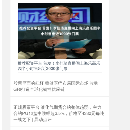
推荐配资平台 首发！李佳琦直播间上海乐高乐
园半小时售出近3000张门票
股票里面的杠杆 稳健医疗布局国际市场 收购
GRI打造全球化韧性供应链
正规股票平台 液化气期货合约整体趋弱，主力
合约PG12盘中跌幅超3.5%，价格至4330元每吨
一线之下 | 异动点评