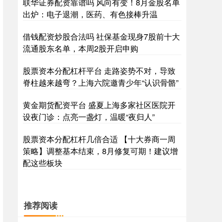
联华证券配资靠谱吗 风向有变！8月金股名单
出炉：电子退潮，医药、有色接棒升温
借钱配资炒股合法吗 社保基金现身7股前十大
流通股东名单，本周2股开启申购
股票资本分配杠杆平台 走路姿势不对，导致
脊柱越来越弯？上海六院邀青少年“认识骨骼”
黄金期货配资平台 盛夏上海多家社区医院开
设夜门诊：点亮一盏灯，温暖“夜归人”
股票资本分配杠杆几倍合适 【十大券商一周
策略】调整基本结束，8月修复可期！建议增
配这些板块
推荐阅读