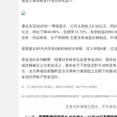
该股主要指标及行业内排名如下：
通化东宝2025年一季报显示，公司主营收入6.52亿元，同比上
亿元，同比下降48.86%；负债率13.73%，投资收益2690.6
业务：药品研发、生产和销售,主要业务涵盖生物制品、中
该股最近90天内共有4家机构给出评级，买入评级4家；过去9
资金流向名词解释：指通过价格变化反推资金流向。股价处
成交额被定义为资金流入，股价处于下跌状态时主动性卖单
出。当天两者的差额即是当天两种力量相抵之后剩下的推动
金流向和散户资金流向。
注：主力资金为特大单成交，游资为大单成交，散户为中小单成交
以上内容为证券之星据公开信息整理股票场外配资，由AI算法生成(网信算备31010434
文章为作者独立观点，不代表实
上一篇：
股票配资交流平台 中化岩土：12月18日高管宋