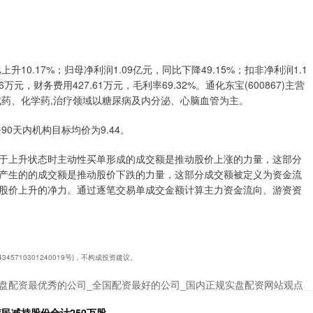
升10.17%；归母净利润1.09亿元，同比下降49.15%；扣非净利润1.1
6万元，财务费用427.61万元，毛利率69.32%。通化东宝(600867)主营
成药、化学药,治疗领域以糖尿病及内分泌、心脑血管为主。
0天内机构目标均价为9.44。
于上升状态时主动性买单形成的成交额是推动股价上涨的力量，这部分
产生的的成交额是推动股价下跌的力量，这部分成交额被定义为资金流
股价上升的净力。通过逐笔交易单成交金额计算主力资金流向、游资资
5710301240019号)，不构成投资建议。
盘配资最优秀的公司_全国配资最好的公司_国内正规实盘配资网站观点
伟民减持股份合计250万股