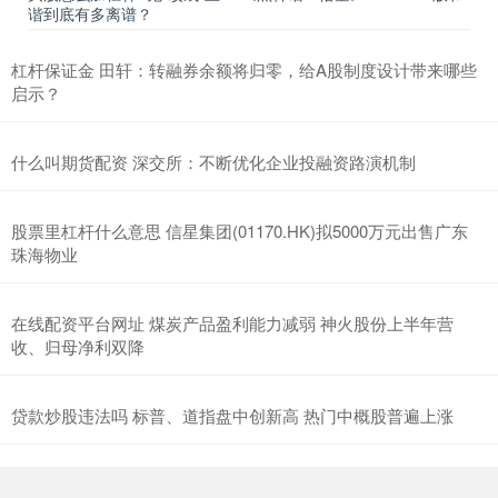
谐到底有多离谱？
杠杆保证金 田轩：转融券余额将归零，给A股制度设计带来哪些
启示？
什么叫期货配资 深交所：不断优化企业投融资路演机制
股票里杠杆什么意思 信星集团(01170.HK)拟5000万元出售广东
珠海物业
在线配资平台网址 煤炭产品盈利能力减弱 神火股份上半年营
收、归母净利双降
贷款炒股违法吗 标普、道指盘中创新高 热门中概股普遍上涨