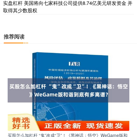
实盘杠杆 美国将向七家科技公司提供8.74亿美元研发资金 并
取得其少数股权
推荐阅读
买股怎么加杠杆 “鬼”改成“卫”！《黑神话：悟空》WeGame版和