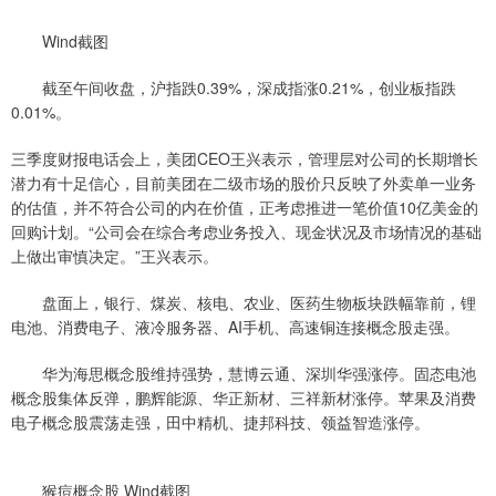
Wind截图
截至午间收盘，沪指跌0.39%，深成指涨0.21%，创业板指跌
0.01%。
三季度财报电话会上，美团CEO王兴表示，管理层对公司的长期增长
潜力有十足信心，目前美团在二级市场的股价只反映了外卖单一业务
的估值，并不符合公司的内在价值，正考虑推进一笔价值10亿美金的
回购计划。“公司会在综合考虑业务投入、现金状况及市场情况的基础
上做出审慎决定。”王兴表示。
盘面上，银行、煤炭、核电、农业、医药生物板块跌幅靠前，锂
电池、消费电子、液冷服务器、AI手机、高速铜连接概念股走强。
华为海思概念股维持强势，慧博云通、深圳华强涨停。固态电池
概念股集体反弹，鹏辉能源、华正新材、三祥新材涨停。苹果及消费
电子概念股震荡走强，田中精机、捷邦科技、领益智造涨停。
猴痘概念股 Wind截图