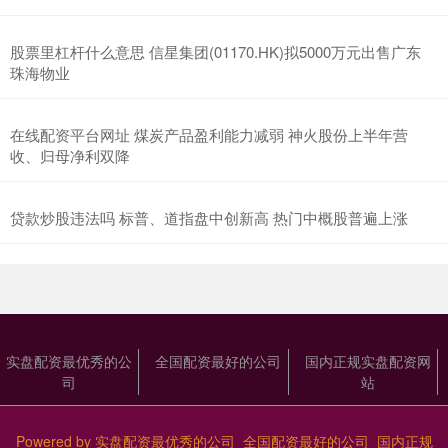
股票里杠杆什么意思 信星集团(01170.HK)拟5000万元出售广东
珠海物业
在线配资平台网址 煤炭产品盈利能力减弱 神火股份上半年营
收、归母净利双降
贷款炒股违法吗 标普、道指盘中创新高 热门中概股普遍上涨
实盘配资最优秀的公
全国配资最好的公司
国内正规实盘配资网
司
站
Powered by
实盘配资最优秀的公司_全国配资最好的公司_国内正规