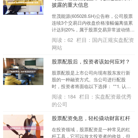
披露的重大信息
世茂能源(605028.SH)公告称，公司股票
连续3个交易日内收盘价格涨幅偏离值累
计达到20%，属于股票交易异常波动情
形。经自查，公司目前生产经营活动正
阅读：
62
栏目：
国内正规实盘配资
常，内外....
网站
股票配股后，投资者该如何应对？
股票配股是上市公司向现有股东发行新
股的一种融资方式。当公司进行配股
时，投资者将面临以下选择： **1. 认购
新股** 认购新股意味着投资者购买公司
阅读：
184
栏目：
实盘配资最优秀
发行的额外股票....
的公司
股票配资免息，轻松撬动财富杠杆
在投资领域，股票配资是一种常见的杠
杆工具，它可以放大投资者的收益，但