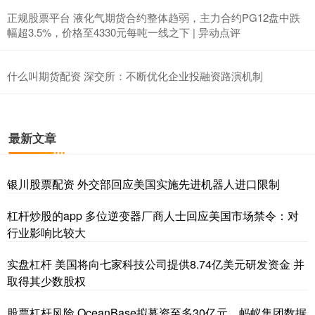
正规股票平台 液化气期货合约整体趋弱，主力合约PG12盘中跌
幅超3.5%，价格至4330元每吨一线之下 | 异动点评
什么叫期货配资 深交所：不断优化企业投融资路演机制
最新文章
银川股票配资 外交部回应美国实施先进机器人进口限制
杠杆炒股的app 多位逆变器厂商人士回应美国市场禁令：对
行业影响比较大
实盘杠杆 美国将向七家科技公司提供8.74亿美元研发资金 并
取得其少数股权
股票杠杆风险 OceanBase拟募资至多30亿元，蚂蚁集团数据