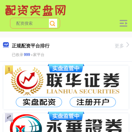
正规配资平台排行
更多
已收录
999
+家平台