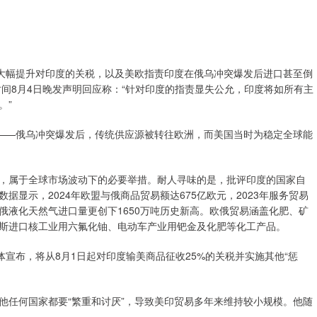
大幅提升对印度的关税，以及美欧指责印度在俄乌冲突爆发后进口甚至倒
间8月4日晚发声明回应称：“针对印度的指责显失公允，印度将如所有主
。”
——俄乌冲突爆发后，传统供应源被转往欧洲，而美国当时为稳定全球能
属于全球市场波动下的必要举措。耐人寻味的是，批评印度的国家自
显示，2024年欧盟与俄商品贸易额达675亿欧元，2023年服务贸易
自俄液化天然气进口量更创下1650万吨历史新高。欧俄贸易涵盖化肥、矿
斯进口核工业用六氟化铀、电动车产业用钯金及化肥等化工产品。
宣布，将从8月1日起对印度输美商品征收25%的关税并实施其他“惩
任何国家都要“繁重和讨厌”，导致美印贸易多年来维持较小规模。他随