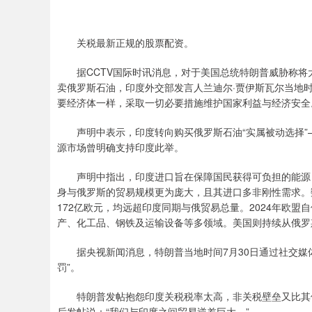
关税最新正规的股票配资。
据CCTV国际时讯消息，对于美国总统特朗普威胁称将
卖俄罗斯石油，印度外交部发言人兰迪尔·贾伊斯瓦尔当地时
要经济体一样，采取一切必要措施维护国家利益与经济安全
声明中表示，印度转向购买俄罗斯石油“实属被动选择”
源市场曾明确支持印度此举。
声明中指出，印度进口旨在保障国民获得可负担的能源，
身与俄罗斯的贸易规模更为庞大，且其进口多非刚性需求。数据
172亿欧元，均远超印度同期与俄贸易总量。2024年欧盟
产、化工品、钢铁及运输设备等多领域。美国则持续从俄罗
据央视新闻消息，特朗普当地时间7月30日通过社交媒体
罚”。
特朗普发帖抱怨印度关税税率太高，非关税壁垒又比其他
后发帖说：“我们与印度之间贸易逆差巨大。”