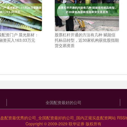
股配资门户 晨光新材：
股票杠杆开通的方法有几种 赋能信
融资买入163.03万元
托标品转型，近30家机构获批股指期
货交易资质
全国配资最好的公司
实盘配资最优秀的公司_全国配资最好的公司_国内正规实盘配资网站
RSS
Copyright
© 2009-2029
联华证券
版权所有