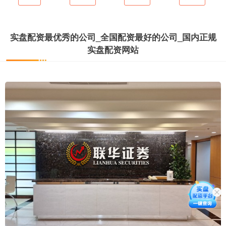
实盘配资最优秀的公司_全国配资最好的公司_国内正规
实盘配资网站