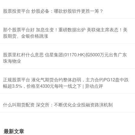
股票投资平台 炒股必备：哪款炒股软件更胜一筹？
那个股票平台好 加息生变！重磅数据出炉 美联储主席表态！美
股期货、金银价格跳涨
股票里杠杆什么意思 信星集团(01170.HK)拟5000万元出售广东
珠海物业
正规股票平台 液化气期货合约整体趋弱，主力合约PG12盘中跌
幅超3.5%，价格至4330元每吨一线之下 | 异动点评
什么叫期货配资 深交所：不断优化企业投融资路演机制
最新文章