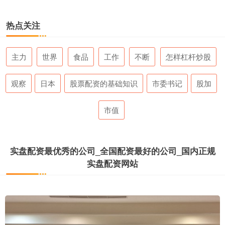
热点关注
主力
世界
食品
工作
不断
怎样杠杆炒股
观察
日本
股票配资的基础知识
市委书记
股加
市值
实盘配资最优秀的公司_全国配资最好的公司_国内正规
实盘配资网站