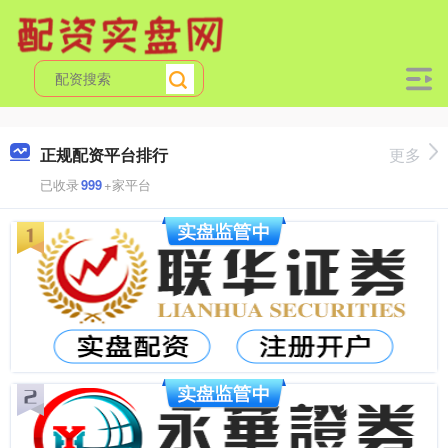
正规配资平台排行
更多
已收录
999
+家平台