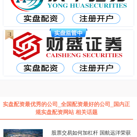
实盘配资最优秀的公司_全国配资最好的公司_国内正
规实盘配资网站 相关话题
股票交易如何加杠杆 国航远洋荣获